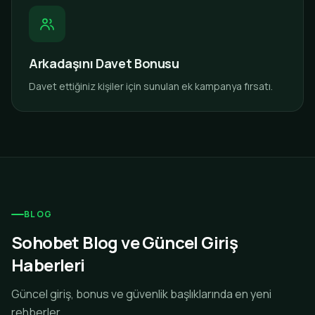
Arkadaşını Davet Bonusu
Davet ettiğiniz kişiler için sunulan ek kampanya fırsatı.
BLOG
Sohobet Blog ve Güncel Giriş
Haberleri
Güncel giriş, bonus ve güvenlik başlıklarında en yeni
rehberler.