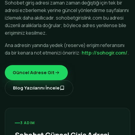
Sohobet giriş adresi zaman zaman değiştiği için tek bir
adresi ezberlemek yerine güncel yönlendirme sayfalarını
izlemek daha akıllıcadır. sohobetgirislink.com bu adresi
düzenli aralıklarla doğrular; böylece adres yenilense bile
erişiminiz kesilmez.
Ana adresin yanında yedek (reserve) erişim referansını
da bir kenara not etmenizi öneririz:
http://sohogir.com/
.
Güncel Adrese Git
Blog Yazılarını İncele
3 ADIM
Sohobet Güncel Giriş Adresi