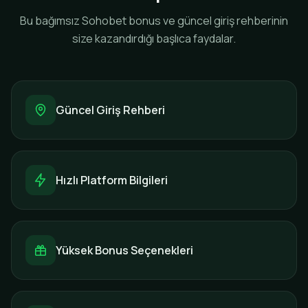
Bu bağımsız Sohobet bonus ve güncel giriş rehberinin
size kazandırdığı başlıca faydalar.
Güncel Giriş Rehberi
Hızlı Platform Bilgileri
Yüksek Bonus Seçenekleri