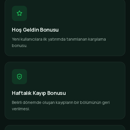
Hoş Geldin Bonusu
Yeni kullanıcılara ilk yatırımda tanımlanan karşılama
bonusu.
Haftalık Kayıp Bonusu
Belirli dönemde oluşan kayıpların bir bölümünün geri
verilmesi.