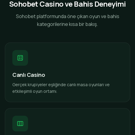
Sohobet Casino ve Bahis Deneyimi
Sohobet platformunda öne çıkan oyun ve bahis
kategorilerine kısa bir bakış.
Canlı Casino
Gerçek krupiyeler eşliğinde canlı masa oyunları ve
etkileşimli oyun ortamı.