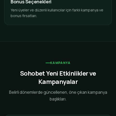
Bonus Seçenekleri
Yeni üyeler ve düzenli kullanıcılar için farklı kampanya ve
bonus fırsatları.
KAMPANYA
Sohobet Yeni Etkinlikler ve
Kampanyalar
Belirli dönemlerde güncellenen, öne çıkan kampanya
başlıkları.