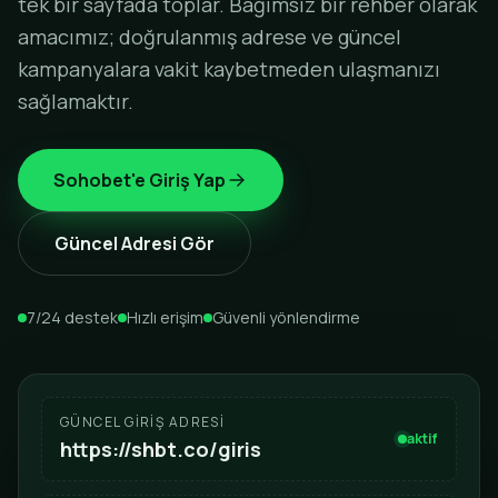
tek bir sayfada toplar. Bağımsız bir rehber olarak
Kayıt Ol
Giriş Yap
amacımız; doğrulanmış adrese ve güncel
kampanyalara vakit kaybetmeden ulaşmanızı
sağlamaktır.
Sohobet'e Giriş Yap
Güncel Adresi Gör
7/24 destek
Hızlı erişim
Güvenli yönlendirme
GÜNCEL GIRIŞ ADRESI
aktif
https://shbt.co/giris