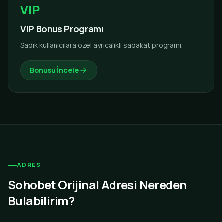
VIP
VIP Bonus Programı
Sadık kullanıcılara özel ayrıcalıklı sadakat programı.
Bonusu İncele
ADRES
Sohobet Orijinal Adresi Nereden
Bulabilirim?