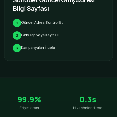
Bilgi Sayfası
Güncel Adresi Kontrol Et
1
Giriş Yap veya Kayıt Ol
2
Kampanyaları İncele
3
99.9%
0.3s
Erişim oranı
Hızlı yönlendirme