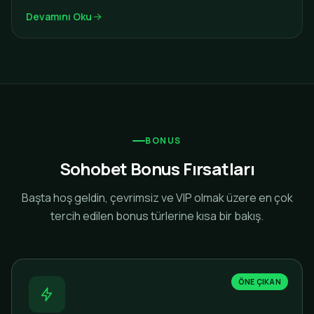
Devamını Oku
BONUS
Sohobet Bonus Fırsatları
Başta hoş geldin, çevrimsiz ve VIP olmak üzere en çok
tercih edilen bonus türlerine kısa bir bakış.
ÖNE ÇIKAN