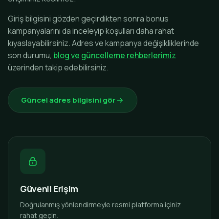
Giriş bilgisini gözden geçirdikten sonra bonus
kampanyalarını da inceleyip koşulları daha rahat
kıyaslayabilirsiniz. Adres ve kampanya değişikliklerinde
son durumu,
blog ve güncelleme rehberlerimiz
üzerinden takip edebilirsiniz.
Güncel adres bilgisini gör
Güvenli Erişim
Doğrulanmış yönlendirmeyle resmi platforma içiniz
rahat geçin.