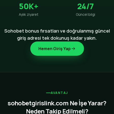
50K+
24/7
Aylık ziyaret
Güncel bilgi
Sohobet bonus fırsatları ve doğrulanmış güncel
giriş adresi tek dokunuş kadar yakın.
Hemen Giriş Yap
AVANTAJ
sohobetgirislink.com Ne İşe Yarar?
Neden Takip Edilmeli?