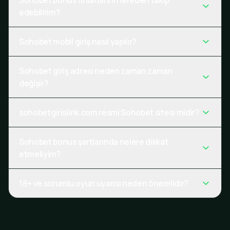
Sohobet bonus fırsatlarını nereden takip
edebilirim?
Sohobet mobil giriş nasıl yapılır?
Sohobet giriş adresi neden zaman zaman
değişir?
sohobetgirislink.com resmi Sohobet sitesi midir?
Sohobet bonus şartlarında nelere dikkat
etmeliyim?
18+ ve sorumlu oyun uyarısı neden önemlidir?