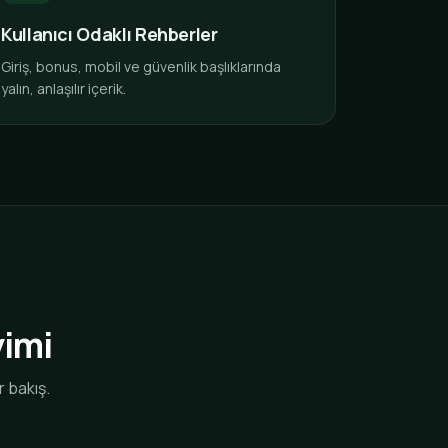
Kullanıcı Odaklı Rehberler
Giriş, bonus, mobil ve güvenlik başlıklarında
yalın, anlaşılır içerik.
yimi
 bakış.