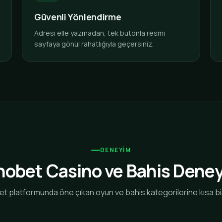
Güvenli Yönlendirme
Adresi elle yazmadan, tek butonla resmi
sayfaya gönül rahatlığıyla geçersiniz.
DENEYIM
obet Casino ve Bahis Dene
t platformunda öne çıkan oyun ve bahis kategorilerine kısa bir