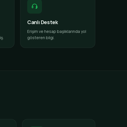
Canlı Destek
Erişim ve hesap başlıklarında yol
iş.
gösteren bilgi.