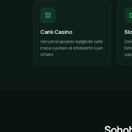
Canlı Casino
Slo
Gerçek krupiyeler eşliğinde canlı
Zen
masa oyunları ve etkileşimli oyun
birb
ortamı.
yüks
Sohob