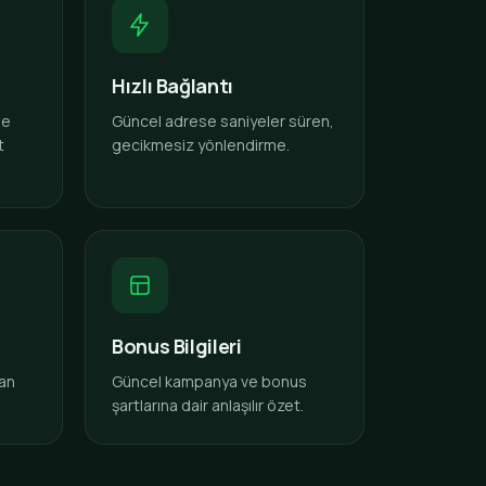
Hızlı Bağlantı
le
Güncel adrese saniyeler süren,
t
gecikmesiz yönlendirme.
Bonus Bilgileri
dan
Güncel kampanya ve bonus
şartlarına dair anlaşılır özet.