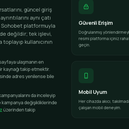
atlarını, güncel giriş
 ayrıntılarını aynı çatı
Güvenli Erişim
r. Sohobet platformuyla
Doğrulanmış yönlendirmey
de değildir; tek işlevi,
resmi platforma içiniz raha
a toplayıp kullanıcının
geçin.
ğru sayfaya ulaşmanın en
ir kaynağı takip etmektir.
sinde adres yenilense bile
Mobil Uyum
kampanyalarını da inceleyip
Her cihazda akıcı, takılma
ve kampanya değişikliklerinde
çalışan mobil deneyim.
iz
üzerinden takip