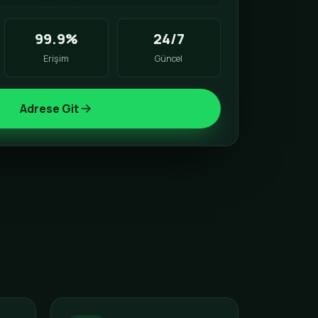
99.9%
24/7
Erişim
Güncel
Adrese Git