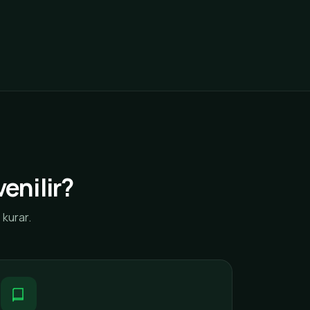
enilir?
 kurar.