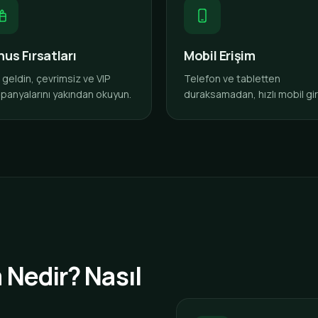
us Fırsatları
Mobil Erişim
geldin, çevrimsiz ve VIP
Telefon ve tabletten
panyalarını yakından okuyun.
duraksamadan, hızlı mobil gir
 Nedir? Nasıl