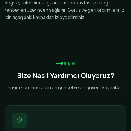
doğru yönlendirme; güncel adres sayfası ve blog
Kayıt Ol
Giriş Yap
rehberleri üzerinden sağlanır. Görüş ve geri bildirimleriniz
için aşağıdaki kaynakları izleyebilirsiniz.
ERIŞIM
Size Nasıl Yardımcı Oluyoruz?
Erişim sorularınız için en güncel ve en güvenli kaynaklar.