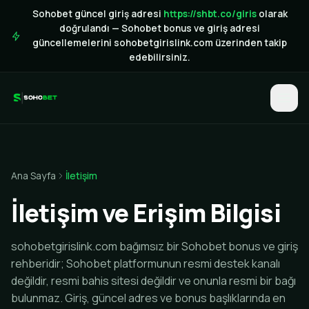
Sohobet güncel giriş adresi
https://shbt.co/giris
olarak
doğrulandı — Sohobet bonus ve giriş adresi
güncellemelerini sohobetgirislink.com üzerinden takip
edebilirsiniz.
Sohobet Giriş
Ana Sayfa
İletişim
Güncel Adres
İletişim ve Erişim Bilgisi
Bonuslar
Blog
sohobetgirislink.com bağımsız bir Sohobet bonus ve giriş
SSS
rehberidir; Sohobet platformunun resmi destek kanalı
değildir, resmi bahis sitesi değildir ve onunla resmi bir bağı
İletişim
bulunmaz. Giriş, güncel adres ve bonus başlıklarında en